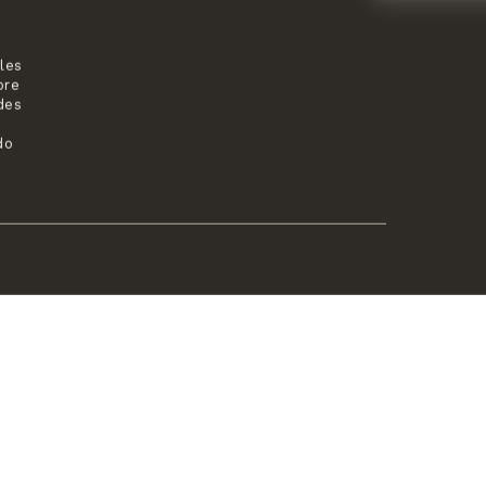
Descubres este legado a tr
explorar yacimientos arqu
les
locales de forma genuina. 
bre
agilidad y comodidad, perm
des
paisaje o historia sin depe
do
viaje a tu medida, donde te
integrados en la naturalez
con total libertad y autenti