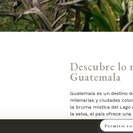
Descubre lo 
Guatemala
Guatemala es un destino d
milenarias y ciudades colo
la bruma mística del Lago 
la selva, el país ofrece una
una tierra de volcanes acti
Permitir t
se mantienen latentes en ca