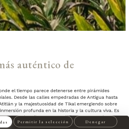
más auténtico de
onde el tiempo parece detenerse entre pirámides
niales. Desde las calles empedradas de Antigua hasta
Atitlán y la majestuosidad de Tikal emergiendo sobre
 inmersión profunda en la historia y la cultura viva. Es
vos, mercados vibrantes y tradiciones ancestrales que
Permitir la selección
Denegar
odas
da rincón del altiplano.