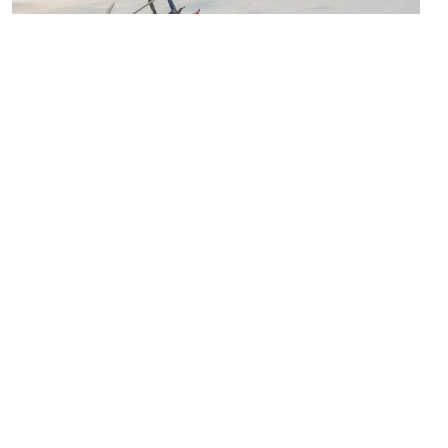
Francia
Europa
Naturaleza
Grupos de amigos
Alpes franceses, nieve y esquí alpino