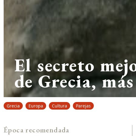
El secreto mej
de Grecia, más 
Grecia
Europa
Cultura
Parejas
Época recomendada