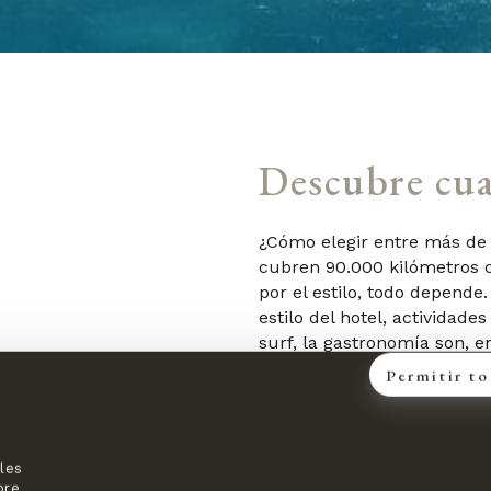
Descubre cual
¿Cómo elegir entre más de 1
cubren 90.000 kilómetros c
por el estilo, todo depende
estilo del hotel, actividade
surf, la gastronomía son, e
varias ocasiones y elegimo
Permitir t
recomendároslos. Os descu
pequeño submarino, dónde es
travesía en yate e incluso
desierta.
les
bre