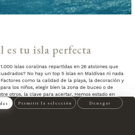
 es tu isla perfecta
.000 islas coralinas repartidas en 26 atolones que
uadrados? No hay un top 5 islas en Maldivas ni nada
. Factores como la calidad de la playa, la decoración y
s para los niños, elegir bien la zona de buceo o de
ntre otros, la clave para acertar. Hemos estado en
s personalmente cada isla y cada hotel para poder
Permitir la selección
Denegar
odas
briremos dónde jugar al golf, o dónde conducir un
tá el mejor kids club, o la isla sin niños, una
 os podremos organizar una cena privada en una isla