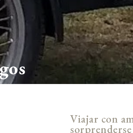
gos
Viajar con am
sorprenderse